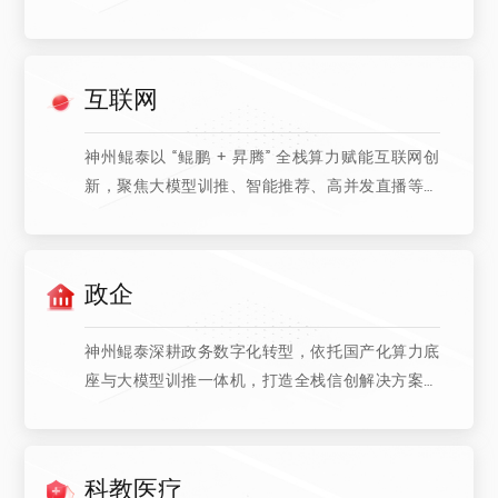
景。携手中国移动、中国联通及中国电信，提供液
冷整机柜、AI 服务器等产品，支撑中国电信全国云
资源池互联与 中国移动“九天” 大模型训推，兼具绿
互联网
色节能（PUE 低至 1.15）与高性能优势，筑牢算网
一体发展底座。
神州鲲泰以 “鲲鹏 + 昇腾” 全栈算力赋能互联网创
新，聚焦大模型训推、智能推荐、高并发直播等核
心场景。提供液冷服务器、智算集群等产品，适配
千卡级模型训练与日均千亿次请求支撑需求，PUE
低至 1.1 以下实现绿色节能。兼容主流开源模型与开
政企
发框架，助力企业提升业务迭代效率，筑牢 AI 时代
算力底座。
神州鲲泰深耕政务数字化转型，依托国产化算力底
座与大模型训推一体机，打造全栈信创解决方案。
合作南威软件等伙伴，适配省市县多级政务场景，
支撑 “一网通办”“一网统管” 等需求，实现数据安全可
控、业务高效协同。以高算力密度与灵活扩展能
科教医疗
力，助力政务服务智能化、绿色化升级。