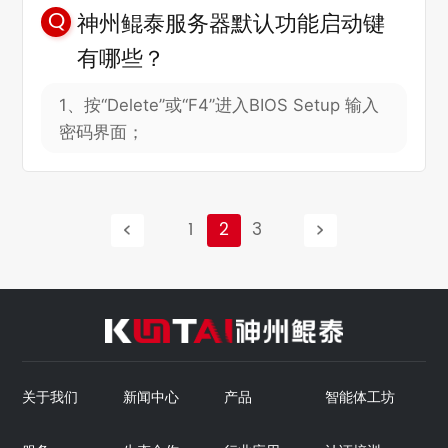
神州鲲泰服务器默认功能启动键
有哪些？
1、按“Delete”或“F4”进入BIOS Setup 输入
密码界面；
2、
按“
F12”
从网络启动快捷方式；
3、按“
F2”
进入选择启动项界面；
4、按“
F6”
进入
Smart Provisioning
起始界
1
2
3
面。
关于我们
新闻中心
产品
智能体工坊