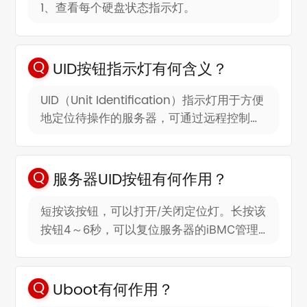
1、查看每个硬盘状态指示灯。
2、登陆iBMC界面查看硬盘状态。
3、进入到RAID卡配置界面查看硬盘状态。
UID按钮指示灯有何含义？
UID（Unit Identification）指示灯用于方便
地定位待操作的服务器，可通过远程控制或
者手动按UID按钮使灯灭或灯亮。
－蓝色，常亮：服务器被定位。
－灭：服务器未被定位。
长按UID按钮6秒钟，可复位服务器的iBMC
服务器UID按钮有何作用？
管理系统
短按该按钮，可以打开/关闭定位灯。长按该
按钮4～6秒，可以复位服务器的iBMC管理
系统。
Uboot有何作用？