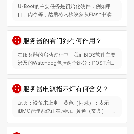
U-Boot的主要任务是初始化硬件，例如串
口、内存等，然后将内核映象从Flash中读
到RAM中，启动操作系统。进入U-Boot的
操作界面，主要目的是加载底层软件、调试
底层设备。
服务器的看门狗有何作用？
在服务器的启动过程中，我们BIOS软件主要
涉及的Watchdog包括两个部分：POST启动
过程的Watchdog和OS启动过程的
Watchdog。Watchdog存在于BMC中，其
异常处理是由BMC实现的：BMC判断
服务器电源指示灯有何含义？
Watchdog的异常情况，通过IPMI接口对服
熄灭：设备未上电。黄色（闪烁）：表示
务器进行下电或者重启等操作。
iBMC管理系统正在启动。黄色（常亮）：
设备处于待上电状态。绿色（常亮）：设备
已正常上电